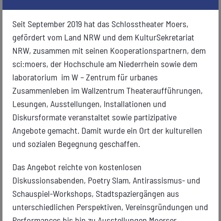
DAS W – ZENTRUM FÜR URBANES ZUSAMMENLEBEN
Please wait while flipbook is loading.
DearFlip: Loading PDF 8% ...
VERABSCHIEDET SICH MIT EINER GROSSEN A
For more related info, FAQs and issues
Seit September 2019 hat das Schlosstheater Moers,
please refer to
DearFlip WordPress
BSCHLUSSZEREMONIE
Flipbook Plugin Help
documentation.
gefördert vom Land NRW und dem KulturSekretariat
NRW, zusammen mit seinen Kooperationspartnern, dem
sci:moers, der Hochschule am Niederrhein sowie dem
laboratorium im
W – Zentrum für urbanes
Zusammenleben
im Wallzentrum Theateraufführungen,
Lesungen, Ausstellungen, Installationen und
Diskursformate veranstaltet sowie partizipative
Angebote gemacht. Damit wurde ein Ort der kulturellen
und sozialen Begegnung geschaffen.
SOUND – EIN INTERAKTIVES MODELL DES
WALLZENTRUMS
Das Angebot reichte von kostenlosen
Diskussionsabenden, Poetry Slam, Antirassismus- und
Schauspiel-Workshops, Stadtspaziergängen aus
unterschiedlichen Perspektiven, Vereinsgründungen und
Performances bis hin zu Ausstellungen Moerser