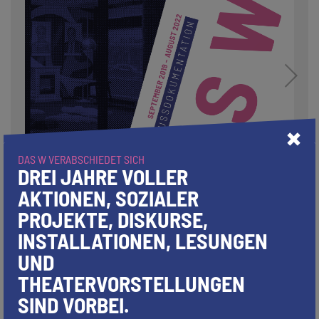
×
DAS W VERABSCHIEDET SICH
DREI JAHRE VOLLER
AKTIONEN, SOZIALER
PROJEKTE, DISKURSE,
INSTALLATIONEN, LESUNGEN
UND
THEATERVORSTELLUNGEN
1/100
SIND VORBEI.