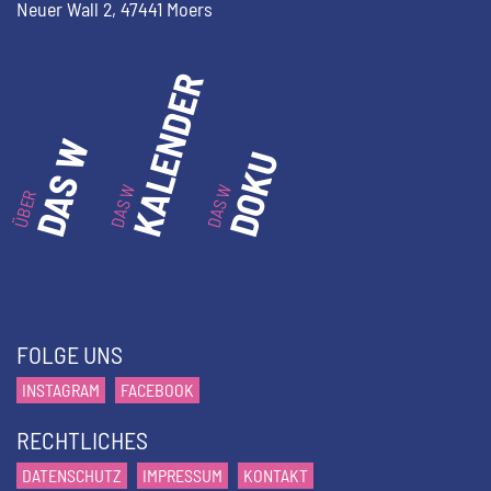
Neuer Wall 2,
47441 Moers
KALENDER
DAS W
DOKU
DAS W
DAS W
ÜBER
FOLGE UNS
INSTAGRAM
FACEBOOK
RECHTLICHES
DATENSCHUTZ
IMPRESSUM
KONTAKT