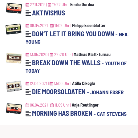
27.11.2019 |
17:22 Uhr |
Emilio Gordoa
AKTIVISMUS
09.04.2021 |
11:02 Uhr |
Philipp Eisenblätter
DON‘T LET IT BRING YOU DOWN
- NEIL
YOUNG
13.05.2020 |
22:28 Uhr |
Mathias Klaft-Turnau
BREAK DOWN THE WALLS
- YOUTH OF
TODAY
12.04.2021 |
13:00 Uhr |
Atilla Cikoglu
DIE MOORSOLDATEN
- JOHANN ESSER
06.04.2021 |
11:09 Uhr |
Anja Reutlinger
MORNING HAS BROKEN
- CAT STEVENS