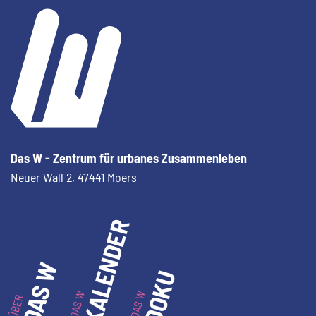
Das W - Zentrum für urbanes Zusammenleben
Neuer Wall 2,
47441 Moers
KALENDER
DAS W
DOKU
DAS W
DAS W
ÜBER