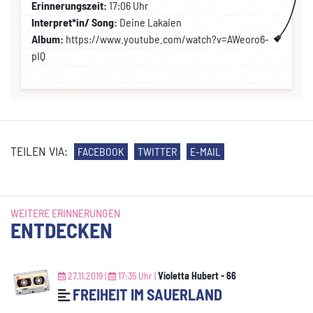
Erinnerungszeit:
17:06 Uhr
Interpret*in/ Song:
Deine Lakaien
Album:
https://www.youtube.com/watch?v=AWeoro6-
pIQ
TEILEN VIA:
FACEBOOK
TWITTER
E-MAIL
WEITERE ERINNERUNGEN
ENTDECKEN
27.11.2019 |
17:35 Uhr |
Violetta Hubert
- 66
FREIHEIT IM SAUERLAND